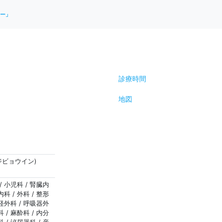
ー」
診療時間
地図
ジビョウイン)
/ 小児科 / 腎臓内
内科 / 外科 / 整形
神経外科 / 呼吸器外
 / 麻酔科 / 内分