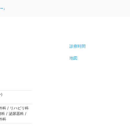
ー」
診療時間
地図
)
形外科 / リハビリ科
膚科 / 泌尿器科 /
腔外科