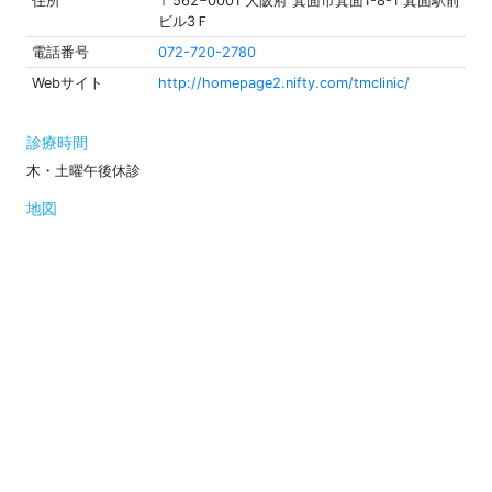
住所
〒562−0001 大阪府 箕面市箕面1-8-1 箕面駅前
ビル3Ｆ
電話番号
072-720-2780
Webサイト
http://homepage2.nifty.com/tmclinic/
診療時間
木・土曜午後休診
地図