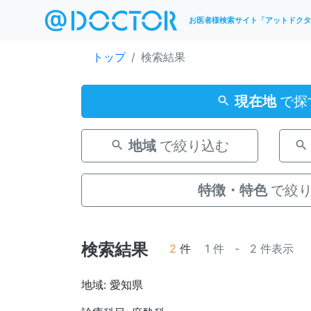
お医者様検索サイト「アットドクタ
トップ
検索結果
現在地
で探
地域
で絞り込む
特徴・特色
で絞
検索結果
2
件
1 件 - 2 件表示
地域: 愛知県