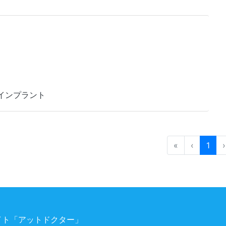
/ インプラント
«
‹
1
›
ト「アットドクター」