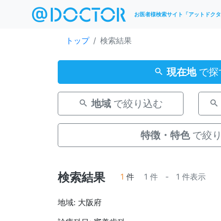
お医者様検索サイト「アットドクタ
トップ
検索結果
現在地
で探
地域
で絞り込む
特徴・特色
で絞
検索結果
1
件
1 件 - 1 件表示
地域: 大阪府