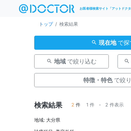
お医者様検索サイト「アットドクタ
トップ
検索結果
現在地
で探
地域
で絞り込む
特徴・特色
で絞
検索結果
2
件
1 件 - 2 件表示
地域: 大分県