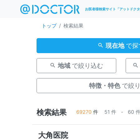
お医者様検索サイト「アットドクタ
トップ
検索結果
現在地
で探
地域
で絞り込む
特徴・特色
で絞
検索結果
69270
件
51 件 - 60 
大角医院