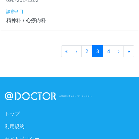
096-202-2202
診療科目
精神科 / 心療内科
«
‹
2
3
4
›
»
お医者様検索サイト「アットドクター」
トップ
利用規約
サイトポリシー