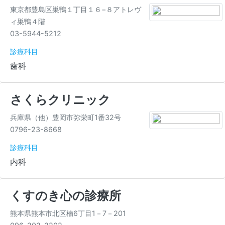
東京都豊島区巣鴨１丁目１６−８アトレヴ
ィ巣鴨４階
03-5944-5212
診療科目
歯科
さくらクリニック
兵庫県（他）豊岡市弥栄町1番32号
0796-23-8668
診療科目
内科
くすのき心の診療所
熊本県熊本市北区楠6丁目1－7－201